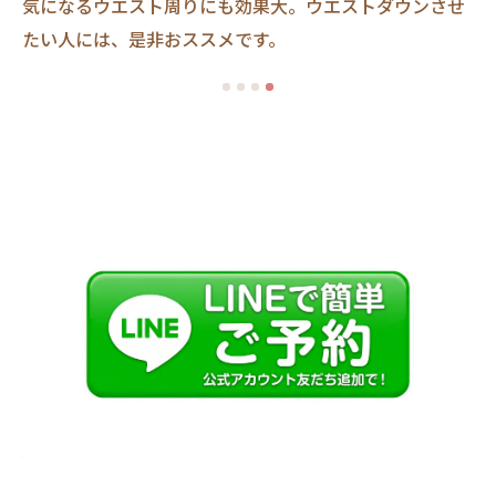
気になるウエスト周りにも効果大。ウエストダウンさせ
ま
し
たい人には、是非おススメです。
い