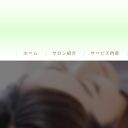
ホーム
サロン紹介
サービス内容
スタッフ紹介
Frozen Philipp（
Hyper Knife(ﾊｲﾊﾟｰﾅｲ
ハイパーシェイプ
WINBACK BACK
RED SHOT(脂肪溶