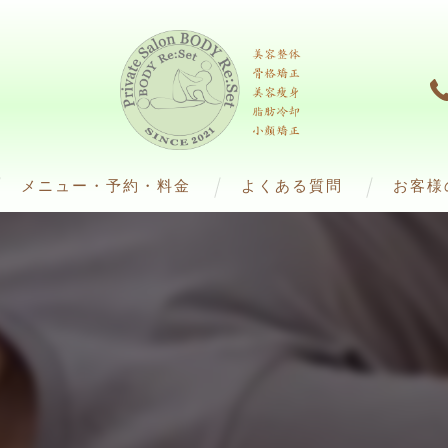
メニュー・予約・料金
よくある質問
お客様
脂肪冷却）
ダイエット（脂肪冷却）
ﾌ)
整体・エステ（痩身）
4(ウインバック)
解美容液)