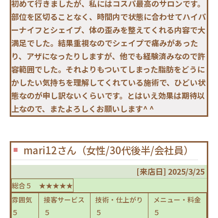
初めて行きましたが、私にはコスパ最高のサロンです。
部位を区切ることなく、時間内で状態に合わせてハイパ
ーナイフとシェイプ、体の歪みを整えてくれる内容で大
満足でした。結果重視なのでシェイプで痛みがあった
り、アザになったりしますが、他でも経験済みなので許
容範囲でした。それよりもついてしまった脂肪をどうに
かしたい気持ちを理解してくれている施術で、ひどい状
態なのが申し訳ないくらいです。とはいえ効果は期待以
上なので、またよろしくお願いします^ ^
mari12さん（女性/30代後半/会社員）
[来店日] 2025/3/25
総合５ ★★★★★
雰囲気
接客サービス
技術・仕上がり
メニュー・料金
５
５
５
５