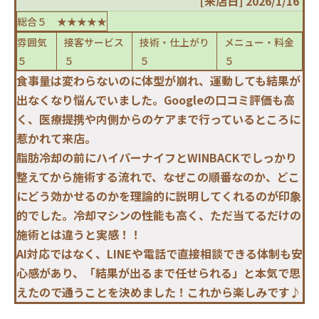
[来店日] 2026/1/16
総合５ ★★★★★
雰囲気
接客サービス
技術・仕上がり
メニュー・料金
５
５
５
５
食事量は変わらないのに体型が崩れ、運動しても結果が
出なくなり悩んでいました。Googleの口コミ評価も高
く、医療提携や内側からのケアまで行っているところに
惹かれて来店。
脂肪冷却の前にハイパーナイフとWINBACKでしっかり
整えてから施術する流れで、なぜこの順番なのか、どこ
にどう効かせるのかを理論的に説明してくれるのが印象
的でした。冷却マシンの性能も高く、ただ当てるだけの
施術とは違うと実感！！
AI対応ではなく、LINEや電話で直接相談できる体制も安
心感があり、「結果が出るまで任せられる」と本気で思
えたので通うことを決めました！これから楽しみです♪