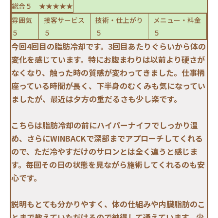
総合５ ★★★★★
雰囲気
接客サービス
技術・仕上がり
メニュー・料金
５
５
５
５
今回4回目の脂肪冷却です。3回目あたりぐらいから体の
変化を感じています。特にお腹まわりは以前より硬さが
なくなり、触った時の質感が変わってきました。仕事柄
座っている時間が長く、下半身のむくみも気になってい
ましたが、最近は夕方の重だるさも少し楽です。
こちらは脂肪冷却の前にハイパーナイフでしっかり温
め、さらにWINBACKで深部までアプローチしてくれる
ので、ただ冷やすだけのサロンとは全く違うと感じま
す。毎回その日の状態を見ながら施術してくれるのも安
心です。
説明もとても分かりやすく、体の仕組みや内臓脂肪のこ
とまで教えていただけるので納得して通えています。少