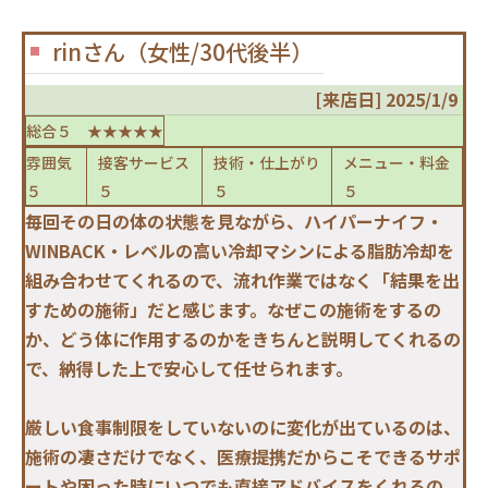
rinさん（女性/30代後半）
[来店日] 2025/1/9
総合５ ★★★★★
雰囲気
接客サービス
技術・仕上がり
メニュー・料金
５
５
５
５
毎回その日の体の状態を見ながら、ハイパーナイフ・
WINBACK・レベルの高い冷却マシンによる脂肪冷却を
組み合わせてくれるので、流れ作業ではなく「結果を出
すための施術」だと感じます。なぜこの施術をするの
か、どう体に作用するのかをきちんと説明してくれるの
で、納得した上で安心して任せられます。
厳しい食事制限をしていないのに変化が出ているのは、
施術の凄さだけでなく、医療提携だからこそできるサポ
ートや困った時にいつでも直接アドバイスをくれるの