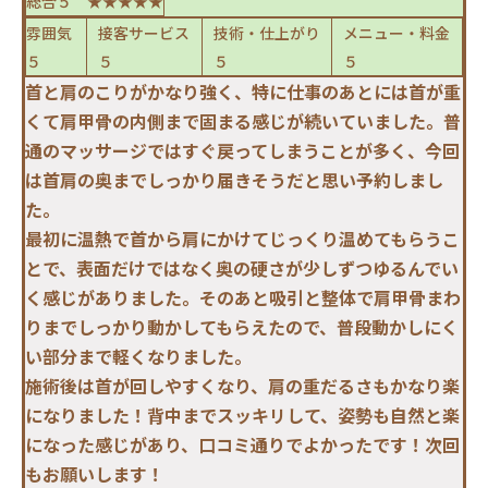
総合５ ★★★★★
雰囲気
接客サービス
技術・仕上がり
メニュー・料金
５
５
５
５
首と肩のこりがかなり強く、特に仕事のあとには首が重
くて肩甲骨の内側まで固まる感じが続いていました。普
通のマッサージではすぐ戻ってしまうことが多く、今回
は首肩の奥までしっかり届きそうだと思い予約しまし
た。
最初に温熱で首から肩にかけてじっくり温めてもらうこ
とで、表面だけではなく奥の硬さが少しずつゆるんでい
く感じがありました。そのあと吸引と整体で肩甲骨まわ
りまでしっかり動かしてもらえたので、普段動かしにく
い部分まで軽くなりました。
施術後は首が回しやすくなり、肩の重だるさもかなり楽
になりました！背中までスッキリして、姿勢も自然と楽
になった感じがあり、口コミ通りでよかったです！次回
もお願いします！