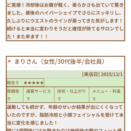
ど実感！冷却後はお腹が軽く、柔らかさも出ていて驚き
ました。最後のハイパーシェイプでさらにスッキリし、
久しぶりにウエストのラインが戻ってきた気がします！
続けると本当に変わりそうだと確信が持てるサロンでし
た！また来ます！！
まりさん（女性/30代後半/会社員）
[来店日] 2025/12/1
総合５ ★★★★★
雰囲気
接客サービス
技術・仕上がり
メニュー・料金
５
５
５
５
運動しても続かず、年齢のせいか結果が出にくくなって
いたのですが、脂肪冷却と小顔フェイシャルを受けて本
当に変化を感じました！
特に1週間後にはお腹まわりは施術後の服のフィット感