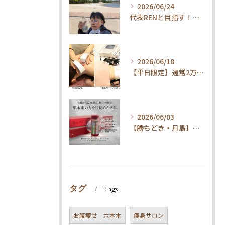
2026/06/24
代表RENと目指す！内臓ケア×ウォーキングで叶える「疲れ知らずの健康体」
2026/06/18
【平日限定】通常2万円→1.5万円！整体×内臓ケアで代謝UP・体質改善コース
2026/06/03
【勝ちどき・月島】腹筋してもお腹が凹まない方へ。脂肪冷却＆最新技術とは
タグ
Tags
お腹痩せ 六本木
痩身サロン