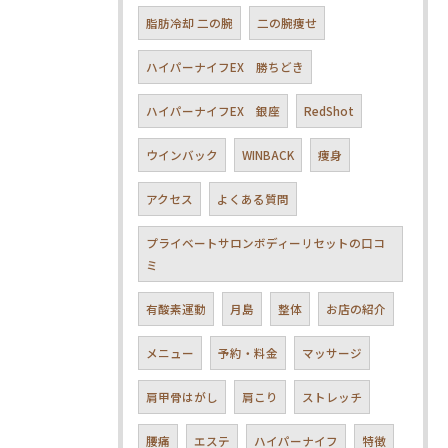
脂肪冷却 二の腕
二の腕痩せ
ハイパーナイフEX 勝ちどき
ハイパーナイフEX 銀座
RedShot
ウインバック
WINBACK
痩身
アクセス
よくある質問
プライベートサロンボディーリセットの口コ
ミ
有酸素運動
月島
整体
お店の紹介
メニュー
予約・料金
マッサージ
肩甲骨はがし
肩こり
ストレッチ
腰痛
エステ
ハイパーナイフ
特徴