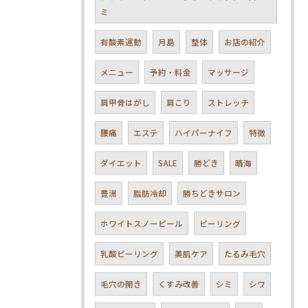
ミ
有酸素運動
月島
整体
お店の紹介
メニュー
予約・料金
マッサージ
肩甲骨はがし
肩こり
ストレッチ
腰痛
エステ
ハイパーナイフ
特徴
ダイエット
SALE
勝どき
晴海
豊洲
脂肪冷却
勝ちどきサロン
ホワイトスノーピール
ピーリング
乳酸ピーリング
美肌ケア
たるみ毛穴
毛穴の開き
くすみ改善
シミ
シワ