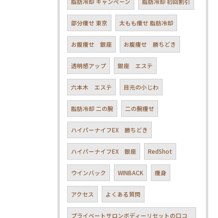
脂肪冷却 キャンペーン
脂肪冷却 初回割引
部分痩せ 東京
太もも痩せ 脂肪冷却
お腹痩せ 銀座
お腹痩せ 勝ちどき
透明感アップ
銀座 エステ
六本木 エステ
目元の小じわ
脂肪冷却 二の腕
二の腕痩せ
ハイパーナイフEX 勝ちどき
ハイパーナイフEX 銀座
RedShot
ウインバック
WINBACK
痩身
アクセス
よくある質問
プライベートサロンボディーリセットの口コ