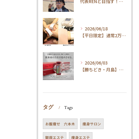
代表RENと目指す！内臓ケア×ウォーキングで叶える「疲れ知らずの健康体」
2026/06/18
【平日限定】通常2万円→1.5万円！整体×内臓ケアで代謝UP・体質改善コース
2026/06/03
【勝ちどき・月島】腹筋してもお腹が凹まない方へ。脂肪冷却＆最新技術とは
タグ
Tags
お腹痩せ 六本木
痩身サロン
銀座エステ
痩身エステ