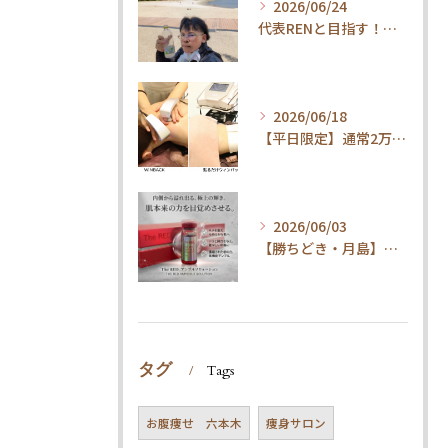
2026/06/24
代表RENと目指す！内臓ケア×ウォーキングで叶える「疲れ知らずの健康体」
2026/06/18
【平日限定】通常2万円→1.5万円！整体×内臓ケアで代謝UP・体質改善コース
2026/06/03
【勝ちどき・月島】腹筋してもお腹が凹まない方へ。脂肪冷却＆最新技術とは
タグ
Tags
お腹痩せ 六本木
痩身サロン