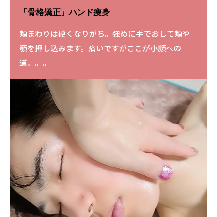
「骨格矯正」ハンド痩身
頬まわりは硬くなりがち。強めに手でおして頬や
顎を押し込みます。痛いですがここが小顔への
道。。。