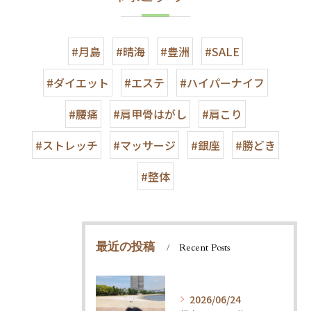
#月島
#晴海
#豊洲
#SALE
#ダイエット
#エステ
#ハイパーナイフ
#腰痛
#肩甲骨はがし
#肩こり
#ストレッチ
#マッサージ
#銀座
#勝どき
#整体
最近の投稿
Recent Posts
2026/06/24