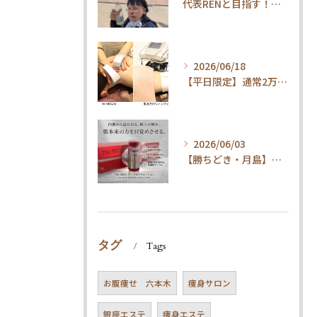
代表RENと目指す！内臓ケア×ウォーキングで叶える「疲れ知らずの健康体」
2026/06/18
【平日限定】通常2万円→1.5万円！整体×内臓ケアで代謝UP・体質改善コース
2026/06/03
【勝ちどき・月島】腹筋してもお腹が凹まない方へ。脂肪冷却＆最新技術とは
タグ
Tags
お腹痩せ 六本木
痩身サロン
銀座エステ
痩身エステ