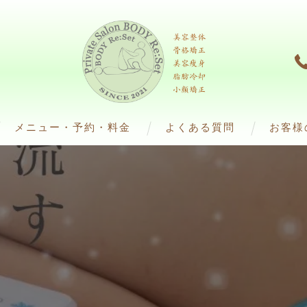
メニュー・予約・料金
よくある質問
お客様
脂肪冷却）
ダイエット（脂肪冷却）
ﾌ)
整体・エステ（痩身）
4(ウインバック)
解美容液)