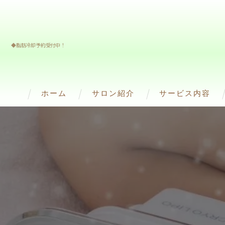
◆脂肪冷却予約受付中！
ホーム
サロン紹介
サービス内容
スタッフ紹介
Frozen Philipp（
Hyper Knife(ﾊｲﾊﾟｰﾅｲ
ハイパーシェイプ
WINBACK BACK
RED SHOT(脂肪溶