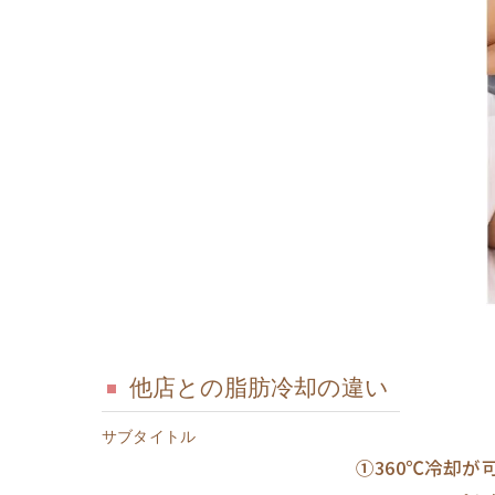
他店との脂肪冷却の違い
サブタイトル
①360℃冷却が