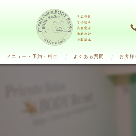
メニュー・予約・料金
よくある質問
お客様
脂肪冷却）
ダイエット（脂肪冷却）
ﾌ)
整体・エステ（痩身）
4(ウインバック)
解美容液)