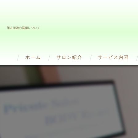
年末年始の営業について
ホーム
サロン紹介
サービス内容
スタッフ紹介
Frozen Philipp（
Hyper Knife(ﾊｲﾊﾟｰﾅｲ
ハイパーシェイプ
WINBACK BACK
RED SHOT(脂肪溶