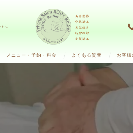
ットへ。
メニュー・予約・料金
よくある質問
お客様
脂肪冷却）
ダイエット（脂肪冷却）
ﾌ)
整体・エステ（痩身）
4(ウインバック)
解美容液)