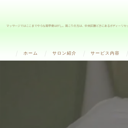
マッサージではここまでやらな肩甲骨はがし。肩こりの方は、中央区勝どきにあるボディーリセ
ホーム
サロン紹介
サービス内容
スタッフ紹介
Frozen Philipp（
Hyper Knife(ﾊｲﾊﾟｰﾅｲ
ハイパーシェイプ
WINBACK BACK
RED SHOT(脂肪溶