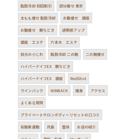
脂肪冷却 初回割引
部分痩せ 東京
太もも痩せ 脂肪冷却
お腹痩せ 銀座
お腹痩せ 勝ちどき
透明感アップ
銀座 エステ
六本木 エステ
目元の小じわ
脂肪冷却 二の腕
二の腕痩せ
ハイパーナイフEX 勝ちどき
ハイパーナイフEX 銀座
RedShot
ウインバック
WINBACK
痩身
アクセス
よくある質問
プライベートサロンボディーリセットの口コミ
有酸素運動
月島
整体
お店の紹介
メニュー
予約・料金
マッサージ