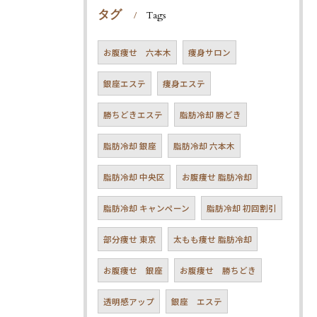
タグ
Tags
お腹痩せ 六本木
痩身サロン
銀座エステ
痩身エステ
勝ちどきエステ
脂肪冷却 勝どき
脂肪冷却 銀座
脂肪冷却 六本木
脂肪冷却 中央区
お腹痩せ 脂肪冷却
脂肪冷却 キャンペーン
脂肪冷却 初回割引
部分痩せ 東京
太もも痩せ 脂肪冷却
お腹痩せ 銀座
お腹痩せ 勝ちどき
透明感アップ
銀座 エステ