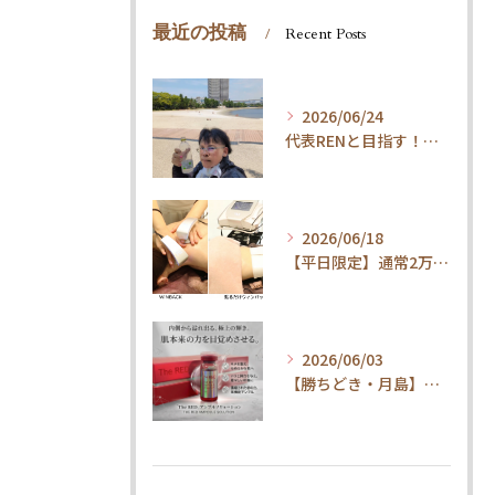
最近の投稿
Recent Posts
2026/06/24
代表RENと目指す！内臓ケア×ウォーキングで叶える「疲れ知らずの健康体」
2026/06/18
【平日限定】通常2万円→1.5万円！整体×内臓ケアで代謝UP・体質改善コース
2026/06/03
【勝ちどき・月島】腹筋してもお腹が凹まない方へ。脂肪冷却＆最新技術とは