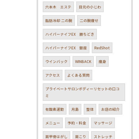
六本木 エステ
目元の小じわ
脂肪冷却 二の腕
二の腕痩せ
ハイパーナイフEX 勝ちどき
ハイパーナイフEX 銀座
RedShot
ウインバック
WINBACK
痩身
アクセス
よくある質問
プライベートサロンボディーリセットの口コ
ミ
有酸素運動
月島
整体
お店の紹介
メニュー
予約・料金
マッサージ
肩甲骨はがし
肩こり
ストレッチ