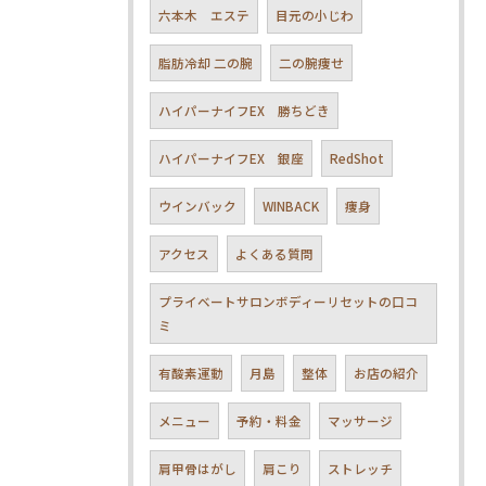
六本木 エステ
目元の小じわ
脂肪冷却 二の腕
二の腕痩せ
ハイパーナイフEX 勝ちどき
ハイパーナイフEX 銀座
RedShot
ウインバック
WINBACK
痩身
アクセス
よくある質問
プライベートサロンボディーリセットの口コ
ミ
有酸素運動
月島
整体
お店の紹介
メニュー
予約・料金
マッサージ
肩甲骨はがし
肩こり
ストレッチ