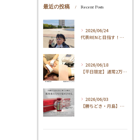
最近の投稿
Recent Posts
2026/06/24
代表RENと目指す！内臓ケア×ウォーキングで叶える「疲れ知らずの健康体」
2026/06/18
【平日限定】通常2万円→1.5万円！整体×内臓ケアで代謝UP・体質改善コース
2026/06/03
【勝ちどき・月島】腹筋してもお腹が凹まない方へ。脂肪冷却＆最新技術とは