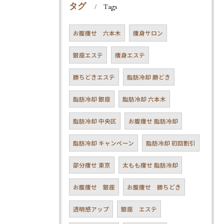
タグ
Tags
お腹痩せ 六本木
痩身サロン
銀座エステ
痩身エステ
勝ちどきエステ
脂肪冷却 勝どき
脂肪冷却 銀座
脂肪冷却 六本木
脂肪冷却 中央区
お腹痩せ 脂肪冷却
脂肪冷却 キャンペーン
脂肪冷却 初回割引
部分痩せ 東京
太もも痩せ 脂肪冷却
お腹痩せ 銀座
お腹痩せ 勝ちどき
透明感アップ
銀座 エステ