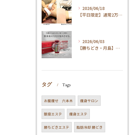
2026/06/18
【平日限定】通常2万円→1.5万円！整体×内臓ケアで代謝UP・体質改善コース
2026/06/03
【勝ちどき・月島】腹筋してもお腹が凹まない方へ。脂肪冷却＆最新技術とは
タグ
Tags
お腹痩せ 六本木
痩身サロン
銀座エステ
痩身エステ
勝ちどきエステ
脂肪冷却 勝どき