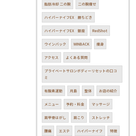
脂肪冷却 二の腕
二の腕痩せ
ハイパーナイフEX 勝ちどき
ハイパーナイフEX 銀座
RedShot
ウインバック
WINBACK
痩身
アクセス
よくある質問
プライベートサロンボディーリセットの口コ
ミ
有酸素運動
月島
整体
お店の紹介
メニュー
予約・料金
マッサージ
肩甲骨はがし
肩こり
ストレッチ
腰痛
エステ
ハイパーナイフ
特徴