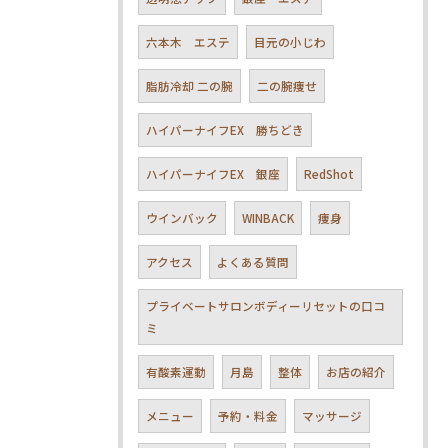
六本木 エステ
目元の小じわ
脂肪冷却 二の腕
二の腕痩せ
ハイパーナイフEX 勝ちどき
ハイパーナイフEX 銀座
RedShot
ウインバック
WINBACK
痩身
アクセス
よくある質問
プライベートサロンボディーリセットの口コ
ミ
有酸素運動
月島
整体
お店の紹介
メニュー
予約・料金
マッサージ