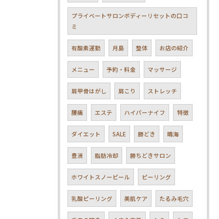
プライベートサロンボディーリセットの口コ
ミ
有酸素運動
月島
整体
お店の紹介
メニュー
予約・料金
マッサージ
肩甲骨はがし
肩こり
ストレッチ
腰痛
エステ
ハイパーナイフ
特徴
ダイエット
SALE
勝どき
晴海
豊洲
脂肪冷却
勝ちどきサロン
ホワイトスノーピール
ピーリング
乳酸ピーリング
美肌ケア
たるみ毛穴