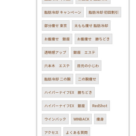
脂肪冷却 キャンペーン
脂肪冷却 初回割引
部分痩せ 東京
太もも痩せ 脂肪冷却
お腹痩せ 銀座
お腹痩せ 勝ちどき
透明感アップ
銀座 エステ
六本木 エステ
目元の小じわ
脂肪冷却 二の腕
二の腕痩せ
ハイパーナイフEX 勝ちどき
ハイパーナイフEX 銀座
RedShot
ウインバック
WINBACK
痩身
アクセス
よくある質問