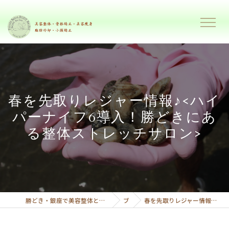
春を先取りレジャー情報♪<ハイ
パーナイフ6導入！勝どきにあ
る整体ストレッチサロン>
勝どき・銀座で美容整体と美容痩身で理想のボディーへ導くプライベートサロンボディーリセット
ブログ
春を先取りレジャー情報♪<ハイパーナイフ6導入！勝どきにある整体ストレッチサロン>